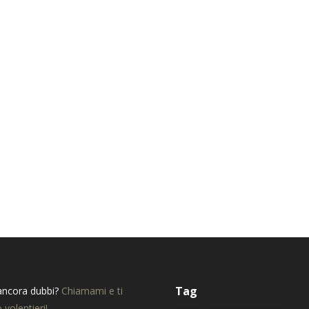
Tag
ancora dubbi?
Chiamami e ti
 volentieri!