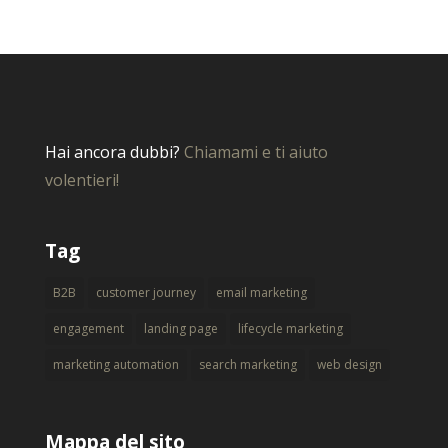
Hai ancora dubbi?
Chiamami e ti aiuto
volentieri!
Tag
B2B
customer journey
email marketing
engagement
landing page
lifecycle marketing
marketing automation
search marketing
web design
Mappa del sito