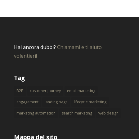
Hai ancora dubbi?
Chiamami e ti aiuto
volentieri!
Tag
B2B
customer journey
email marketing
engagement
landing page
lifecycle marketing
marketing automation
search marketing
web design
Mappa del sito